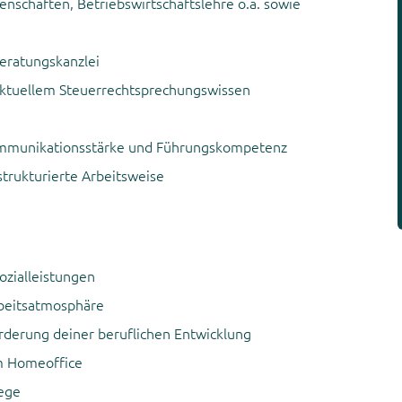
nschaften, Betriebswirtschaftslehre o.ä. sowie
eratungskanzlei
aktuellem Steuerrechtsprechungswissen
mmunikationsstärke und Führungskompetenz
strukturierte Arbeitsweise
ozialleistungen
beitsatmosphäre
rderung deiner beruflichen Entwicklung
um Homeoffice
wege